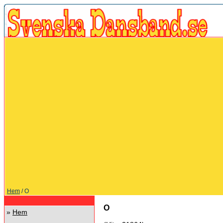
Hem
/ O
O
»
Hem