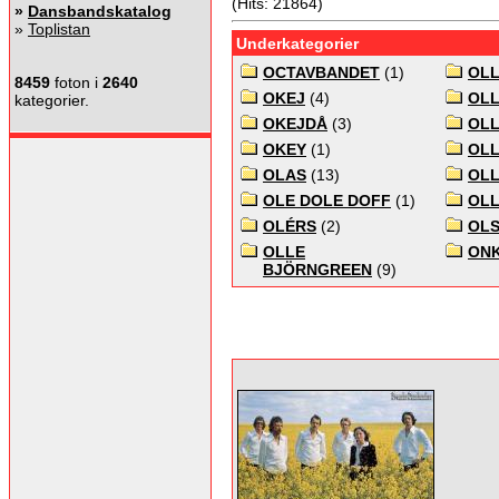
(Hits: 21864)
»
Dansbandskatalog
»
Toplistan
Underkategorier
OCTAVBANDET
(1)
OLL
8459
foton i
2640
OKEJ
(4)
OLL
kategorier.
OKEJDÅ
(3)
OLL
OKEY
(1)
OLL
OLAS
(13)
OLL
OLE DOLE DOFF
(1)
OLL
OLÉRS
(2)
OLS
OLLE
ONK
BJÖRNGREEN
(9)