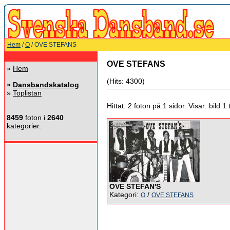
Hem
/
O
/ OVE STEFANS
OVE STEFANS
»
Hem
(Hits: 4300)
»
Dansbandskatalog
»
Toplistan
Hittat: 2 foton på 1 sidor. Visar: bild 1 ti
8459
foton i
2640
kategorier.
OVE STEFAN'S
Kategori:
/
O
OVE STEFANS