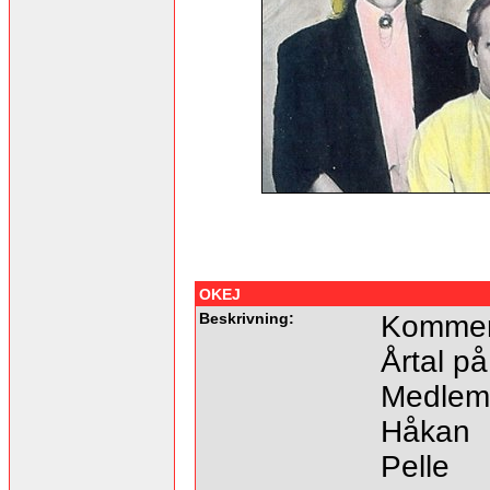
OKEJ
Beskrivning:
Kommer 
Årtal på
Medlem
Håkan
Pelle