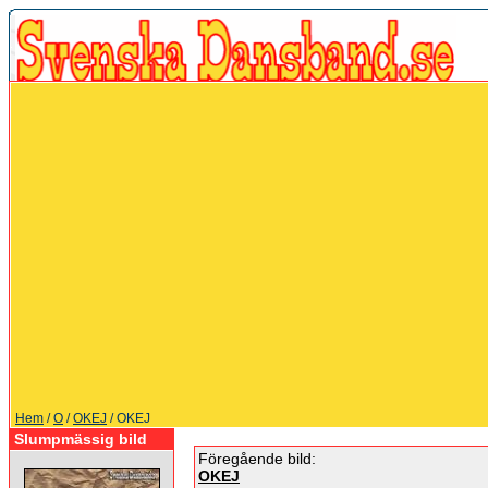
Hem
/
O
/
OKEJ
/ OKEJ
Slumpmässig bild
Föregående bild:
OKEJ