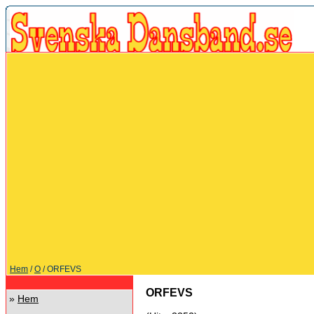
Hem
/
O
/ ORFEVS
ORFEVS
»
Hem