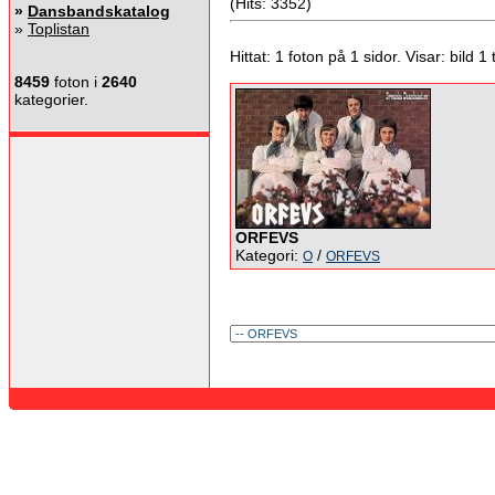
(Hits: 3352)
»
Dansbandskatalog
»
Toplistan
Hittat: 1 foton på 1 sidor. Visar: bild 1 ti
8459
foton i
2640
kategorier.
ORFEVS
Kategori:
/
O
ORFEVS