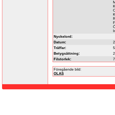
M
K
O
K
R
F
Ö
I
Nyckelord:
Datum:
2
Träffar:
5
Betygsättning:
2
Filstorlek:
7
Föregående bild:
OLAS