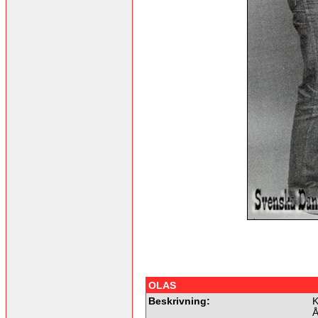
OLAS
Beskrivning:
K
Å