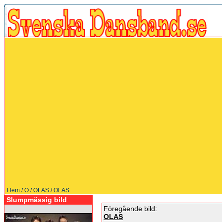
Hem
/
O
/
OLAS
/ OLAS
Slumpmässig bild
Föregående bild:
OLAS