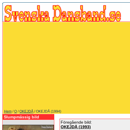
Hem
/
O
/
OKEJDÅ
/ OKEJDÅ (1994)
Slumpmässig bild
Föregående bild:
OKEJDÅ (1993)