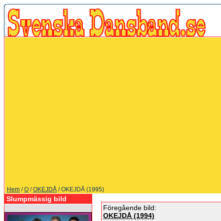
Hem
/
O
/
OKEJDÅ
/ OKEJDÅ (1995)
Slumpmässig bild
Föregående bild:
OKEJDÅ (1994)