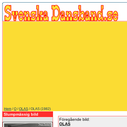
Hem
/
O
/
OLAS
/ OLAS (1982)
Slumpmässig bild
Föregående bild:
OLAS