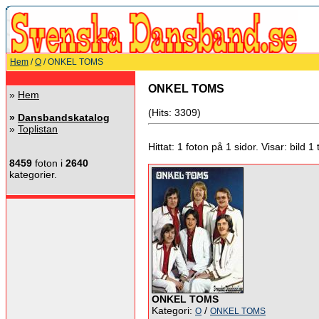
Hem
/
O
/ ONKEL TOMS
ONKEL TOMS
»
Hem
(Hits: 3309)
»
Dansbandskatalog
»
Toplistan
Hittat: 1 foton på 1 sidor. Visar: bild 1 ti
8459
foton i
2640
kategorier.
ONKEL TOMS
Kategori:
/
O
ONKEL TOMS