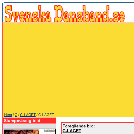
Hem
/
C
/
C-LAGET
/ C-LAGET
Slumpmässig bild
Föregående bild:
C-LAGET