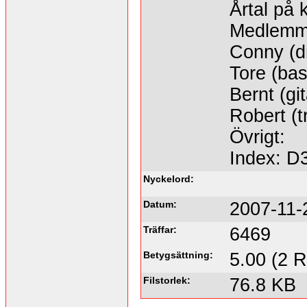
Årtal på 
Medlemm
Conny (d
Tore (bas
Bernt (gi
Robert (
Övrigt:
Index: D
Nyckelord:
Datum:
2007-11-
Träffar:
6469
Betygsättning:
5.00 (2 R
Filstorlek:
76.8 KB