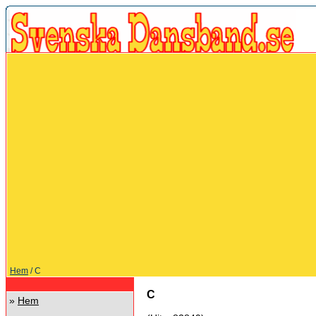
Hem
/ C
C
»
Hem