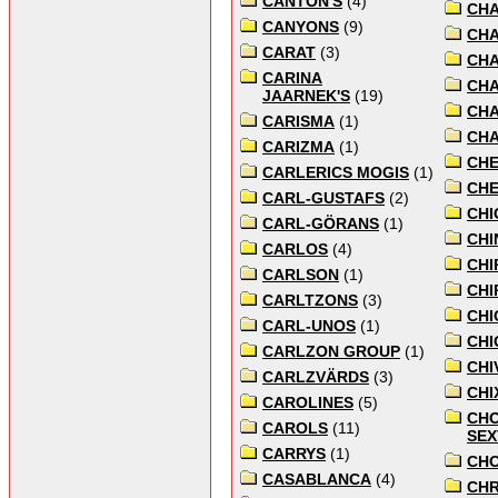
CANTON'S
(4)
CH
CANYONS
(9)
CH
CARAT
(3)
CHA
CARINA
CHA
JAARNEK'S
(19)
CHA
CARISMA
(1)
CH
CARIZMA
(1)
CHE
CARLERICS MOGIS
(1)
CH
CARL-GUSTAFS
(2)
CHI
CARL-GÖRANS
(1)
CHI
CARLOS
(4)
CHI
CARLSON
(1)
CHI
CARLTZONS
(3)
CHI
CARL-UNOS
(1)
CHI
CARLZON GROUP
(1)
CHI
CARLZVÄRDS
(3)
CHI
CAROLINES
(5)
CH
CAROLS
(11)
SEX
CARRYS
(1)
CH
CASABLANCA
(4)
CHR