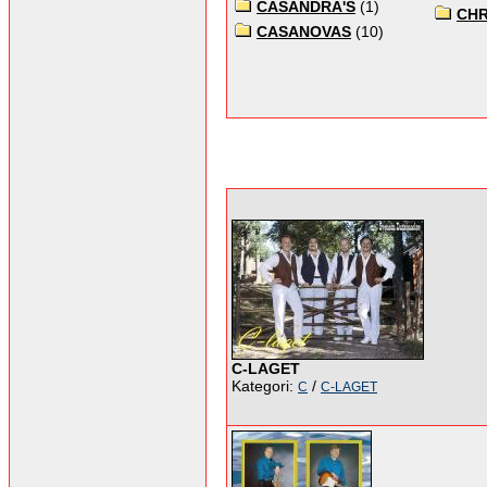
CASANDRA'S
(1)
CHR
CASANOVAS
(10)
C-LAGET
Kategori:
/
C
C-LAGET