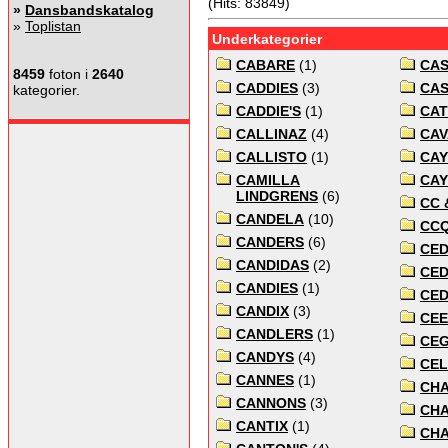
(Hits: 83849)
»
Dansbandskatalog
»
Toplistan
Underkategorier
CABARE
(1)
CAS
8459
foton i
2640
CADDIES
(3)
CA
kategorier.
CADDIE'S
(1)
CAT
CALLINAZ
(4)
CA
CALLISTO
(1)
CAY
CAMILLA
CA
LINDGRENS
(6)
CC 
CANDELA
(10)
CC
CANDERS
(6)
CE
CANDIDAS
(2)
CE
CANDIES
(1)
CED
CANDIX
(3)
CE
CANDLERS
(1)
CE
CANDYS
(4)
CEL
CANNES
(1)
CH
CANNONS
(3)
CH
CANTIX
(1)
CH