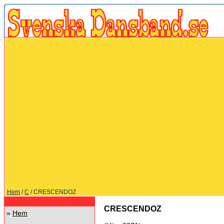
Hem
/
C
/ CRESCENDOZ
CRESCENDOZ
»
Hem