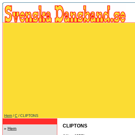
Hem
/
C
/ CLIPTONS
CLIPTONS
»
Hem