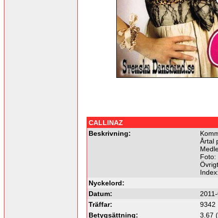
CALLINAZ
Beskrivning:
Komme
Årtal 
Medle
Foto:
Övrigt
Index
Nyckelord:
Datum:
2011-
Träffar:
9342
Betygsättning:
3.67 