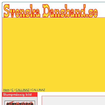
Hem
/
C
/
CALLINAZ
/ CALLINAZ
Slumpmässig bild