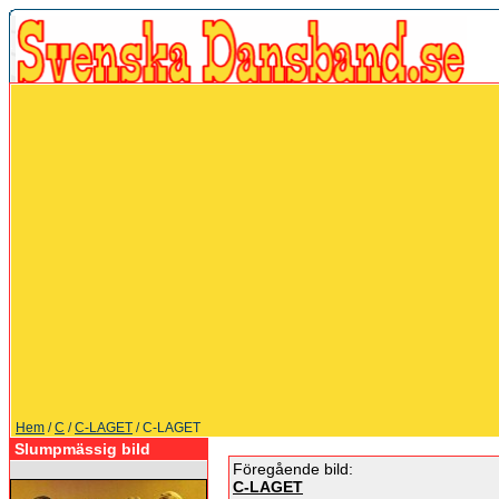
Hem
/
C
/
C-LAGET
/ C-LAGET
Slumpmässig bild
Föregående bild:
C-LAGET