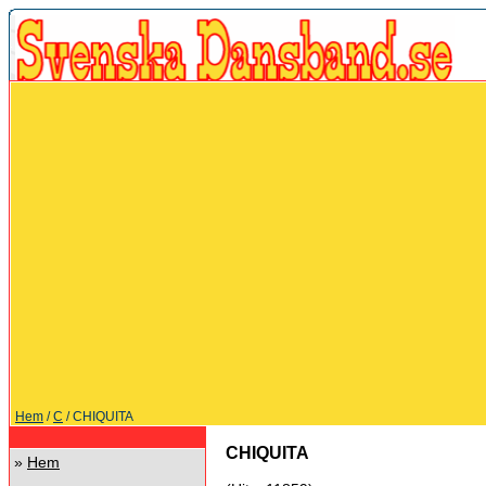
Hem
/
C
/ CHIQUITA
CHIQUITA
»
Hem