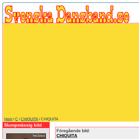
Hem
/
C
/
CHIQUITA
/ CHIQUITA
Slumpmässig bild
Föregående bild:
CHIQUITA