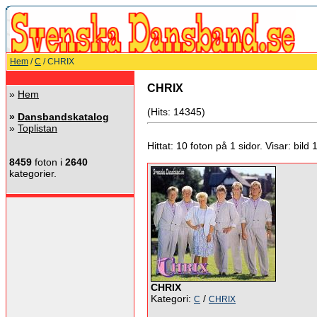
Hem
/
C
/ CHRIX
CHRIX
»
Hem
(Hits: 14345)
»
Dansbandskatalog
»
Toplistan
Hittat: 10 foton på 1 sidor. Visar: bild 1 
8459
foton i
2640
kategorier.
CHRIX
Kategori:
/
C
CHRIX