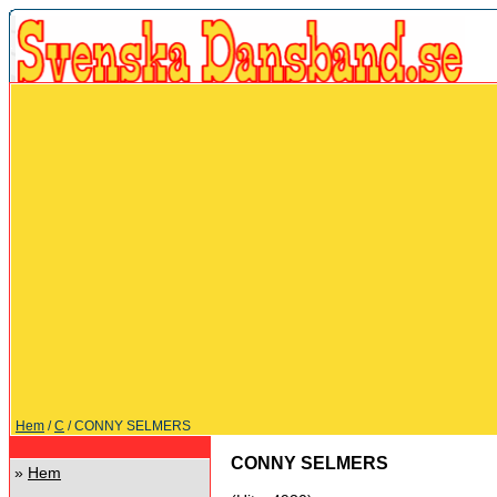
Hem
/
C
/ CONNY SELMERS
CONNY SELMERS
»
Hem