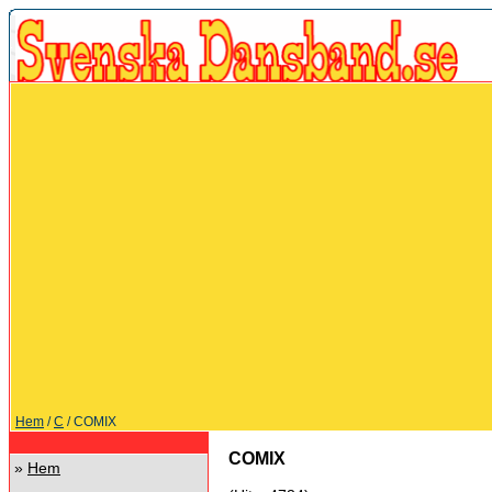
Hem
/
C
/ COMIX
COMIX
»
Hem