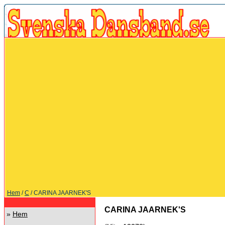
Hem
/
C
/ CARINA JAARNEK'S
CARINA JAARNEK'S
»
Hem