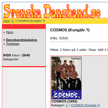
Hem
/
C
/ COSMOS (Kungälv ?)
COSMOS (Kungälv ?)
»
Hem
(Hits: 3154)
»
Dansbandskatalog
»
Toplistan
Hittat: 1 foton på 1 sidor. Visar: bild 1 ti
8459
foton i
2640
kategorier.
COSMOS (1992)
Kategori:
/
C
COSMOS (Kungälv ?)