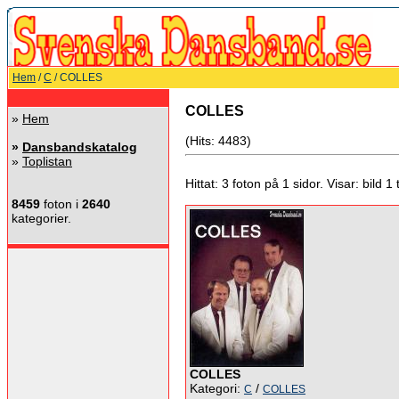
Hem
/
C
/ COLLES
COLLES
»
Hem
(Hits: 4483)
»
Dansbandskatalog
»
Toplistan
Hittat: 3 foton på 1 sidor. Visar: bild 1 ti
8459
foton i
2640
kategorier.
COLLES
Kategori:
/
C
COLLES