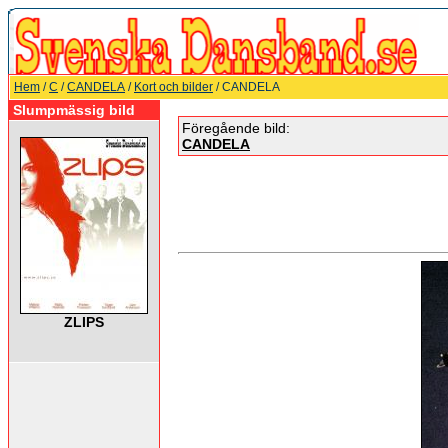
Hem
/
C
/
CANDELA
/
Kort och bilder
/ CANDELA
Slumpmässig bild
Föregående bild:
CANDELA
ZLIPS