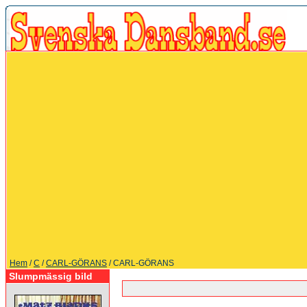
Hem
/
C
/
CARL-GÖRANS
/ CARL-GÖRANS
Slumpmässig bild