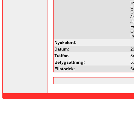
E
C
G
J
J
F
Öv
I
Nyckelord:
Datum:
2
Träffar:
5
Betygsättning:
5
Filstorlek:
6