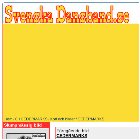
Hem
/
C
/
CEDERMARKS
/
Kort och bilder
/ CEDERMARKS
Slumpmässig bild
Föregående bild:
CEDERMARKS