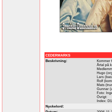
CEDERMARKS
Beskrivning:
Kommer f
Årtal på k
Medlemm
Hugo (org
Lars (bas
Rolf (kom
Mats (tr
Gunnar (a
Foto: Ing
Övrigt:
Index: D
Nyckelord:
Datum:
2006-11-