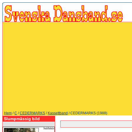
Hem
/
C
/
CEDERMARKS
/
Kassettband
/ CEDERMARKS (1988)
Slumpmässig bild