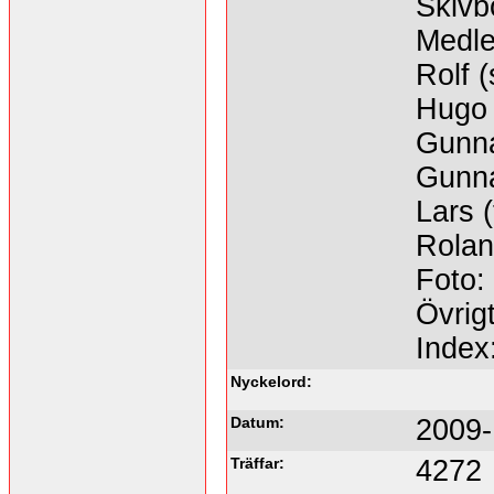
Skivb
Medl
Rolf (
Hugo 
Gunna
Gunna
Lars 
Rolan
Foto:
Övrig
Index
Nyckelord:
Datum:
2009-
Träffar:
4272