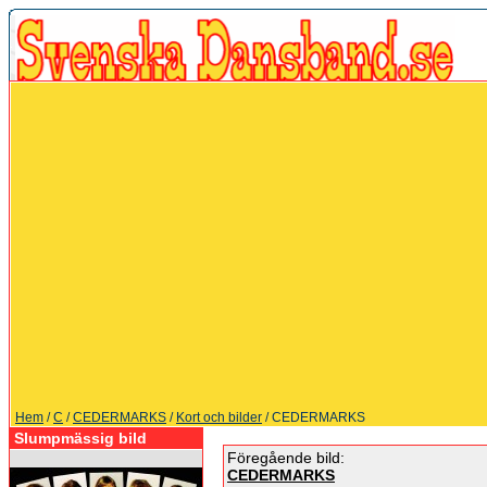
Hem
/
C
/
CEDERMARKS
/
Kort och bilder
/ CEDERMARKS
Slumpmässig bild
Föregående bild:
CEDERMARKS