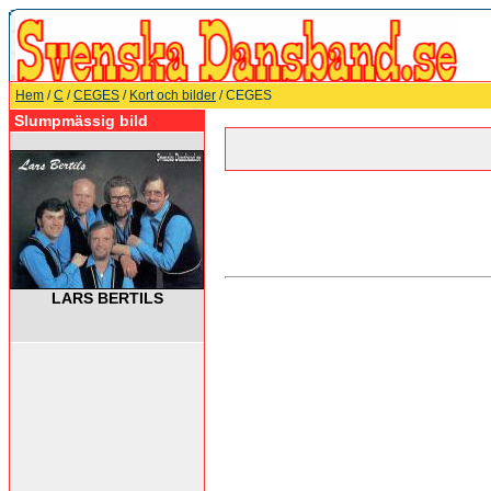
Hem
/
C
/
CEGES
/
Kort och bilder
/ CEGES
Slumpmässig bild
LARS BERTILS