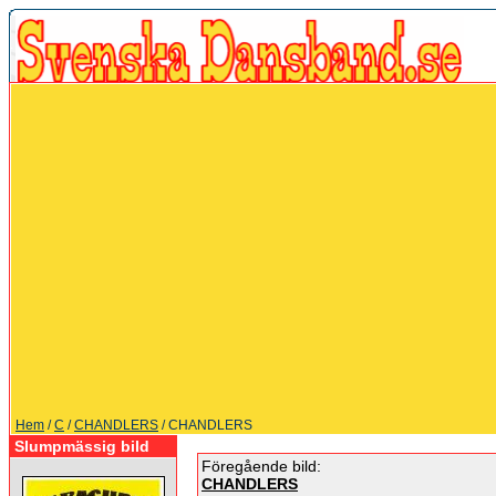
Hem
/
C
/
CHANDLERS
/ CHANDLERS
Slumpmässig bild
Föregående bild:
CHANDLERS