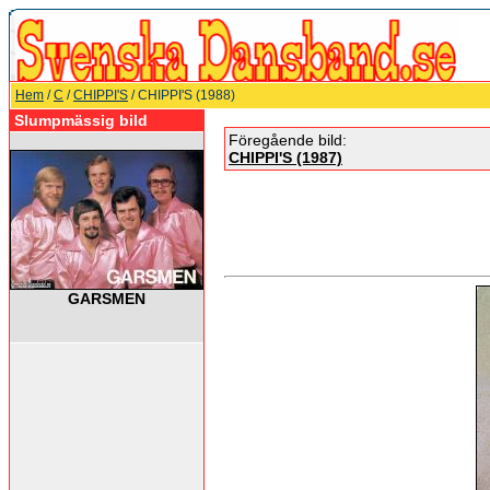
Hem
/
C
/
CHIPPI'S
/ CHIPPI'S (1988)
Slumpmässig bild
Föregående bild:
CHIPPI'S (1987)
GARSMEN