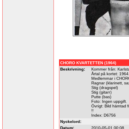
CHORO KVARTETTEN (1964)
Beskrivning:
Kommer från: Karlst
Årtal på kortet: 1964
Medlemmar i CHO
Ragnar (klarinett, s
Stig (dragspel)
Stig (gitarr)
Putte (bas)
Foto: Ingen uppgift.
Övrigt: Bild hämtad 
!!
Index: D6756
Nyckelord:
Datum:
2010-05-01 00:08