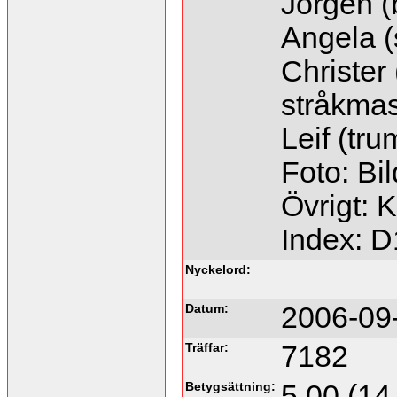
Jörgen (
Angela (
Christer 
stråkmas
Leif (tr
Foto: Bi
Övrigt: 
Index: 
Nyckelord:
Datum:
2006-09
Träffar:
7182
Betygsättning:
5.00 (14