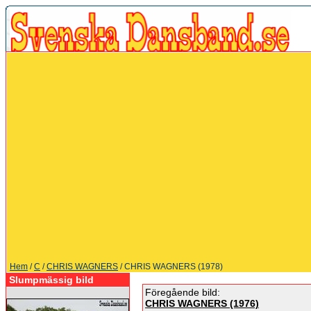
Hem
/
C
/
CHRIS WAGNERS
/ CHRIS WAGNERS (1978)
Slumpmässig bild
Föregående bild:
CHRIS WAGNERS (1976)