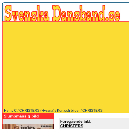
Hem
/
C
/
CHRISTERS (Hyssna)
/
Kort och bilder
/ CHRISTERS
Slumpmässig bild
Föregående bild:
CHRISTERS