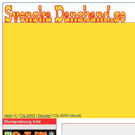
Hem
/
C
/
CILJANS
/
Decaler
/ CILJANS (decal)
Slumpmässig bild