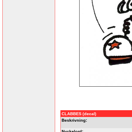
CLABBES (decal)
Beskrivning:
Nyckelord: