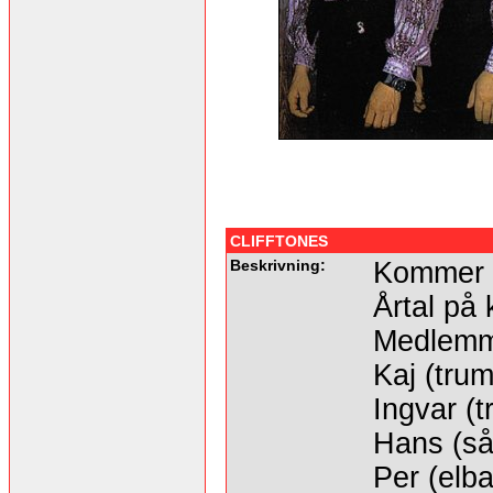
CLIFFTONES
Beskrivning:
Kommer f
Årtal på 
Medlemm
Kaj (trum
Ingvar (
Hans (sån
Per (elb