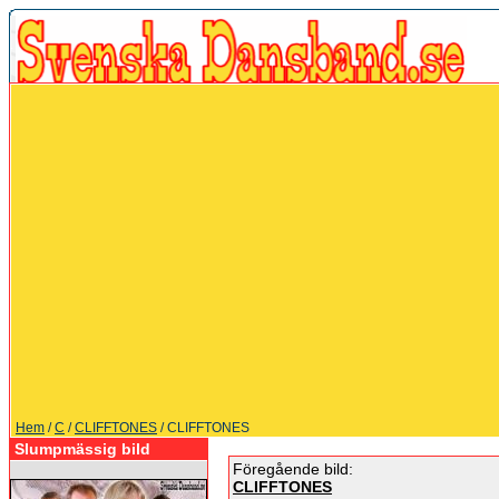
Hem
/
C
/
CLIFFTONES
/ CLIFFTONES
Slumpmässig bild
Föregående bild:
CLIFFTONES