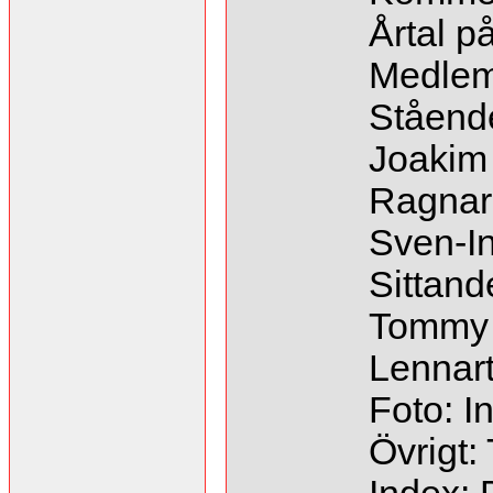
Årtal p
Medle
Stående 
Joakim 
Ragnar 
Sven-In
Sittande
Tommy (
Lennart
Foto: I
Övrigt: