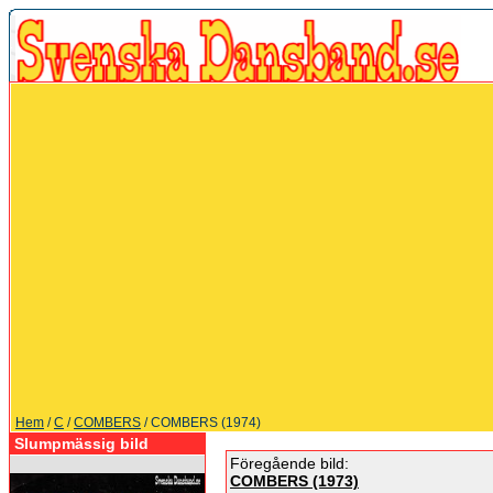
Hem
/
C
/
COMBERS
/ COMBERS (1974)
Slumpmässig bild
Föregående bild:
COMBERS (1973)