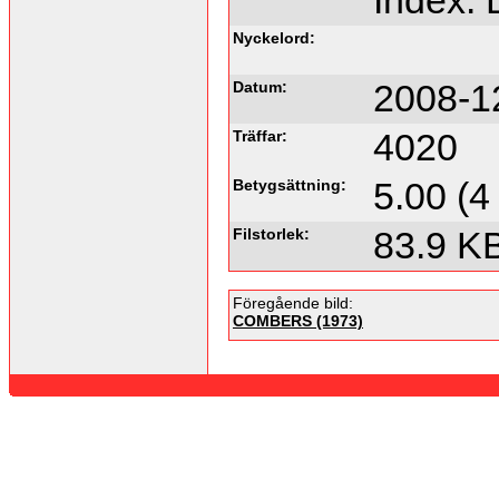
Index:
Nyckelord:
Datum:
2008-1
Träffar:
4020
Betygsättning:
5.00 (4
Filstorlek:
83.9 K
Föregående bild:
COMBERS (1973)