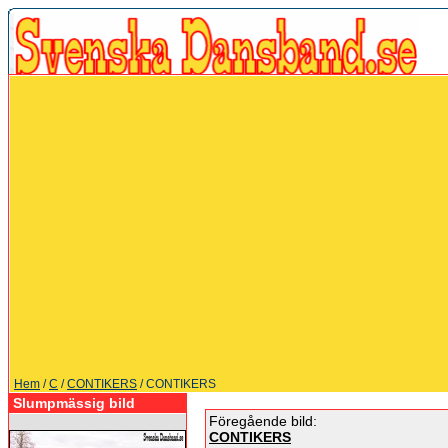
Hem
/
C
/
CONTIKERS
/ CONTIKERS
Slumpmässig bild
Föregående bild:
CONTIKERS