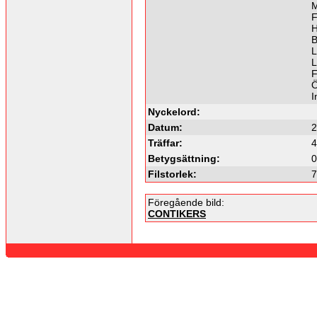
M
F
H
B
L
L
F
Ö
I
Nyckelord:
Datum:
2
Träffar:
4
Betygsättning:
0
Filstorlek:
7
Föregående bild:
CONTIKERS