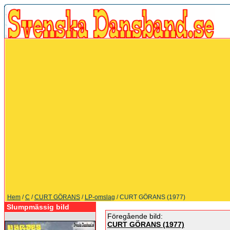
Hem
/
C
/
CURT GÖRANS
/
LP-omslag
/ CURT GÖRANS (1977)
Slumpmässig bild
Föregående bild:
CURT GÖRANS (1977)