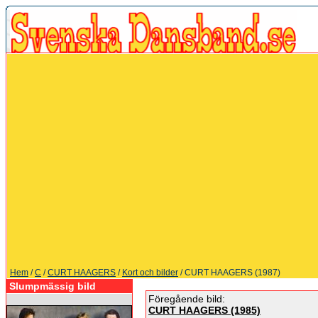
Hem
/
C
/
CURT HAAGERS
/
Kort och bilder
/ CURT HAAGERS (1987)
Slumpmässig bild
Föregående bild:
CURT HAAGERS (1985)