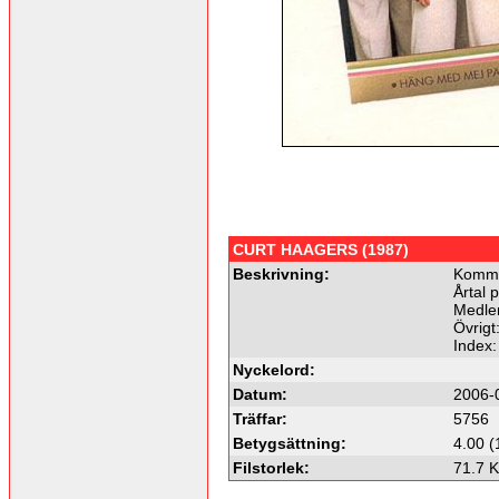
CURT HAAGERS (1987)
Beskrivning:
Komme
Årtal 
Medle
Övrigt
Index
Nyckelord:
Datum:
2006-
Träffar:
5756
Betygsättning:
4.00 (
Filstorlek:
71.7 