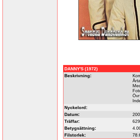
DANNY'S (1972)
Beskrivning:
Kom
Årta
Med
Fot
Övri
Ind
Nyckelord:
Datum:
200
Träffar:
629
Betygsättning:
4.0
Filstorlek:
78.