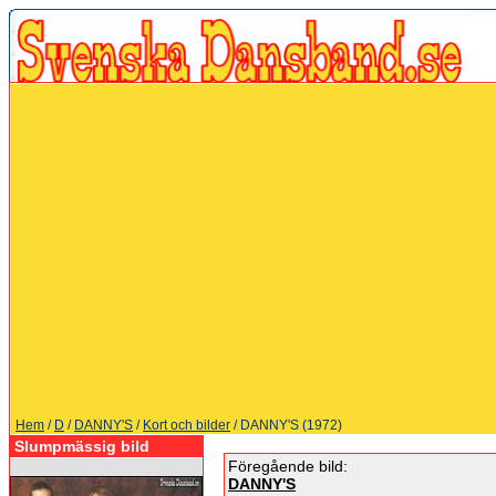
Hem
/
D
/
DANNY'S
/
Kort och bilder
/ DANNY'S (1972)
Slumpmässig bild
Föregående bild:
DANNY'S