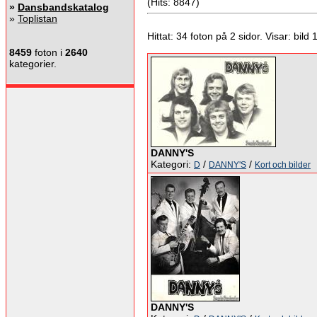
(Hits: 8847)
»
Dansbandskatalog
»
Toplistan
Hittat: 34 foton på 2 sidor. Visar: bild 1 
8459
foton i
2640
kategorier.
DANNY'S
Kategori:
/
/
D
DANNY'S
Kort och bilder
DANNY'S