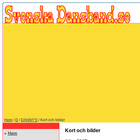
Hem
/
D
/
DANNY'S
/ Kort och bilder
Kort och bilder
»
Hem