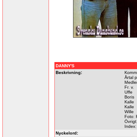
DANNY'S
Beskrivning:
Komme
Årtal 
Medle
Fr. v.
Uffe
Boris
Kalle
Kalle
Wille
Foto:
Övrigt
Index
Nyckelord: