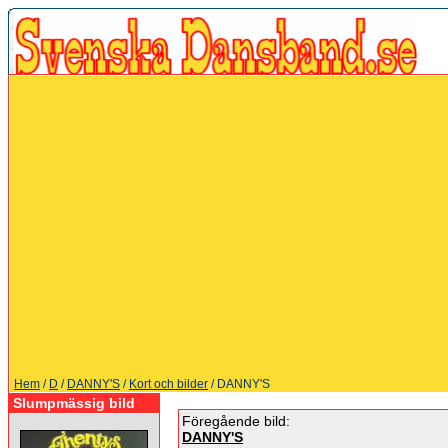
Hem
/
D
/
DANNY'S
/
Kort och bilder
/ DANNY'S
Slumpmässig bild
Föregående bild:
DANNY'S