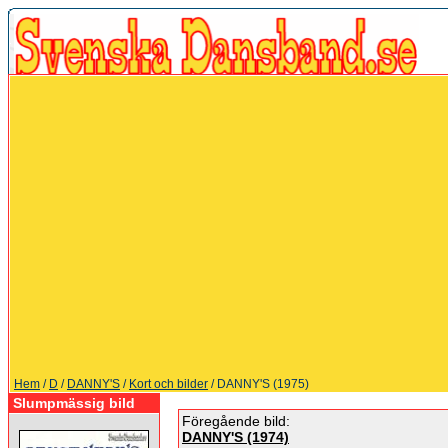
Hem
/
D
/
DANNY'S
/
Kort och bilder
/ DANNY'S (1975)
Slumpmässig bild
Föregående bild:
DANNY'S (1974)