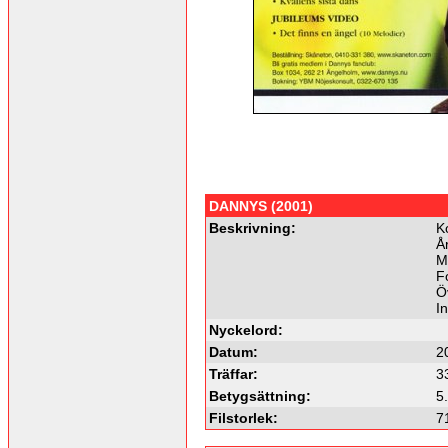
DANNYS (2001)
Beskrivning:
K
Å
M
F
Ö
I
Nyckelord:
Datum:
2
Träffar:
3
Betygsättning:
5
Filstorlek:
7