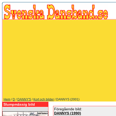
Hem
/
D
/
DANNY'S
/
Kort och bilder
/ DANNYS (2001)
Slumpmässig bild
Föregående bild:
DANNYS (1990)