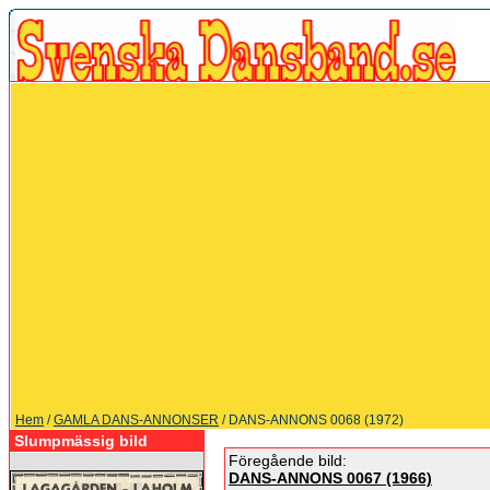
Hem
/
GAMLA DANS-ANNONSER
/ DANS-ANNONS 0068 (1972)
Slumpmässig bild
Föregående bild:
DANS-ANNONS 0067 (1966)