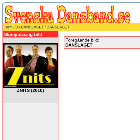
Hem
/
D
/
DANSLAGET
/ DANSLAGET
Slumpmässig bild
Föregående bild:
DANSLAGET
ZNITS (2010)