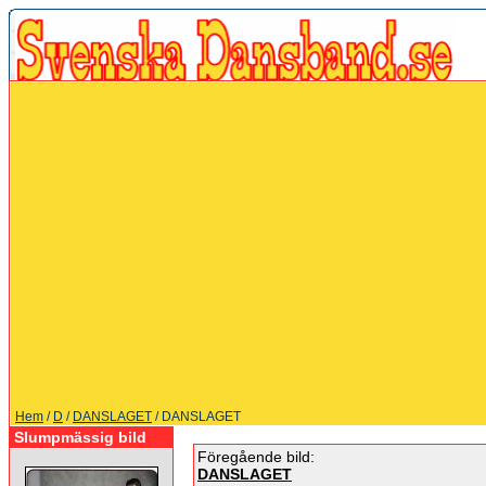
Hem
/
D
/
DANSLAGET
/ DANSLAGET
Slumpmässig bild
Föregående bild:
DANSLAGET