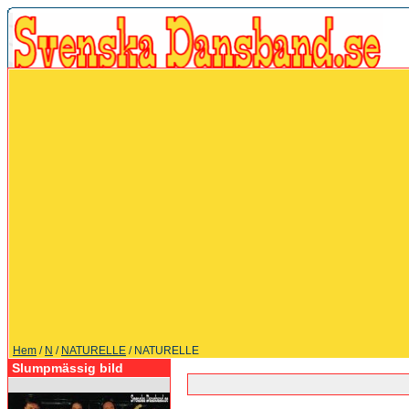
Hem
/
N
/
NATURELLE
/ NATURELLE
Slumpmässig bild